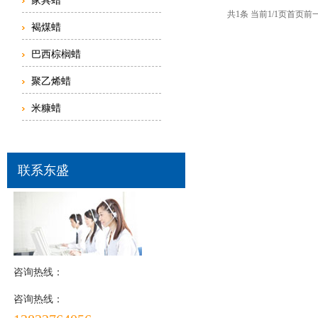
家具蜡
共1条 当前1/1页
首页
前
褐煤蜡
巴西棕榈蜡
聚乙烯蜡
米糠蜡
联系东盛
咨询热线：
咨询热线：