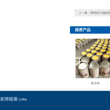
上一篇：
蜂蜡的正确提
推荐产品
家具蜡
友情链接