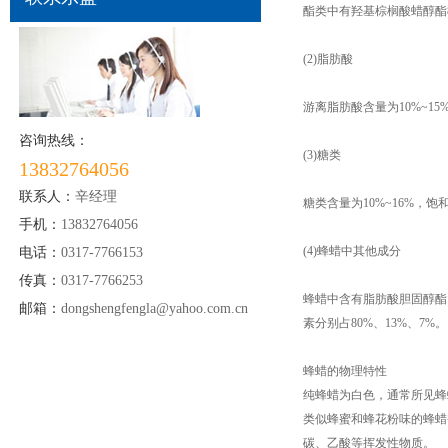
酯类中有羟基棕榈酸蜡醇酯8%~
(2)脂肪酸
游离脂肪酸含量为10%~15%
咨询热线：
(3)糖类
13832764056
联系人：
辛经理
糖类含量为10%~16%，饱和
手机：
13832764056
(4)蜂蜡中其他成分
电话：
0317-7766153
传真：
0317-7766253
蜂蜡中含有脂肪酸胆固醇酯
邮箱：
dongshengfengla@yahoo.com.cn
素分别占80%、13%、7%。
蜂蜡的物理特性
纯蜂蜡为白色，通常所见蜂
类似蜂蜜和蜂花粉味的蜂蜡香气
碳、乙酸等挥发性物质。