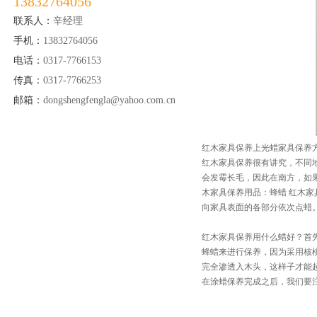
13832764056
联系人：
辛经理
手机：
13832764056
电话：
0317-7766153
传真：
0317-7766253
邮箱：
dongshengfengla@yahoo.com.cn
红木家具保养上光蜡家具保养
红木家具保养很有讲究，不同
会发霉长毛，因此在南方，如
木家具保养用品：蜂蜡 红木
向家具表面的各部分依次点蜡。
红木家具保养用什么蜡好？首
蜂蜡来进行保养，因为采用核
完全渗透入木头，这样子才能起
在涂蜡保养完成之后，我们要