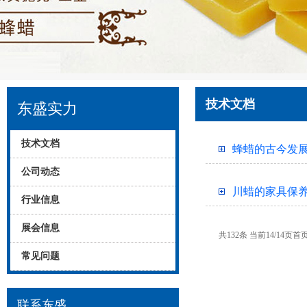
技术文档
东盛实力
技术文档
蜂蜡的古今发展
公司动态
川蜡的家具保
行业信息
展会信息
共132条 当前14/14页
首
常见问题
联系东盛