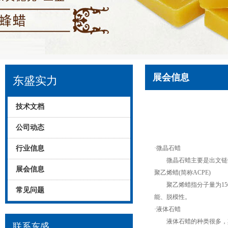
展会信息
东盛实力
技术文档
公司动态
行业信息
·微晶石蜡
微晶石蜡主要是出文链烃、
展会信息
聚乙烯蜡(简称ACPE)
聚乙烯蜡指分子量为1
常见问题
能、脱模性。
·液体石蜡
液体石蜡的种类很多，其
联系东盛