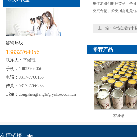
用作润滑剂的烃类是一些分
类混合物。烃类润滑剂是优
上一篇：
蜂蜡在蜡疗中
咨询热线：
推荐产品
13832764056
联系人：
辛经理
手机：
13832764056
电话：
0317-7766153
传真：
0317-7766253
邮箱：
dongshengfengla@yahoo.com.cn
家具蜡
友情链接