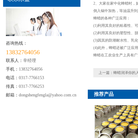
2、大家在家中化蜂蜡时，
倒入锅中加热，等油温升到
蜂蜡的各种广泛应用：
(1)利用其良好的粘着性
(2)利用其良好的塑型性
(3)因其的防潮耐水性、乳
咨询热线：
(4)此外，蜂蜡还被广泛
13832764056
蜂蜡在工农业生产上具有广
联系人：
辛经理
手机：
13832764056
上一篇：
蜂蜡润泽你的
电话：
0317-7766153
传真：
0317-7766253
推荐产品
邮箱：
dongshengfengla@yahoo.com.cn