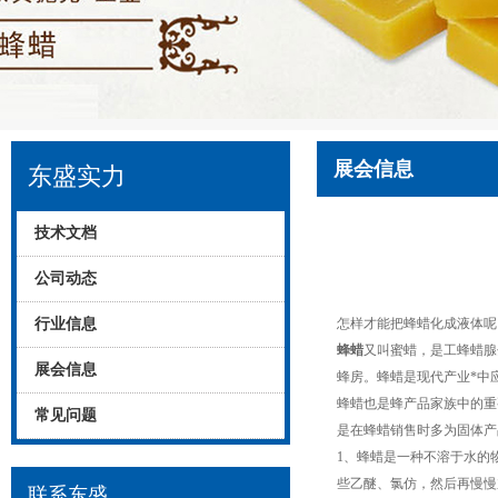
展会信息
东盛实力
技术文档
公司动态
行业信息
怎样才能把蜂蜡化成液体呢
蜂蜡
又叫蜜蜡，是工蜂蜡腺
展会信息
蜂房。蜂蜡是现代产业*中
蜂蜡也是蜂产品家族中的重
常见问题
是在蜂蜡销售时多为固体产
1、蜂蜡是一种不溶于水的
些乙醚、氯仿，然后再慢慢
联系东盛