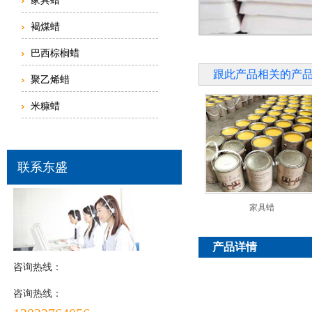
家具蜡
褐煤蜡
巴西棕榈蜡
跟此产品相关的产
聚乙烯蜡
米糠蜡
联系东盛
家具蜡
产品详情
咨询热线：
咨询热线：