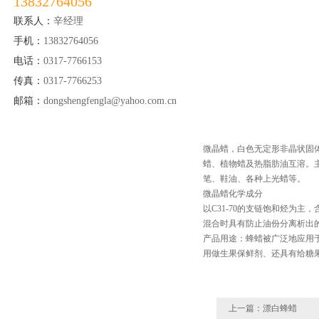
13832764056
联系人：
辛经理
手机：
13832764056
电话：
0317-7766153
传真：
0317-7766253
邮箱：
dongshengfengla@yahoo.com.cn
微晶蜡，白色无定形非晶状固体
蜡、植物蜡及热脂肪油互溶。
笔、鞋油、各种上光蜡等。
微晶蜡化学成分
以C31-70的支链饱和烃为主
混合时具有防止油份分离析出的
产品用途：蜂蜡被广泛地应用于
用做生果保鲜剂、还具有给糖
上一篇：
漂白蜂蜡