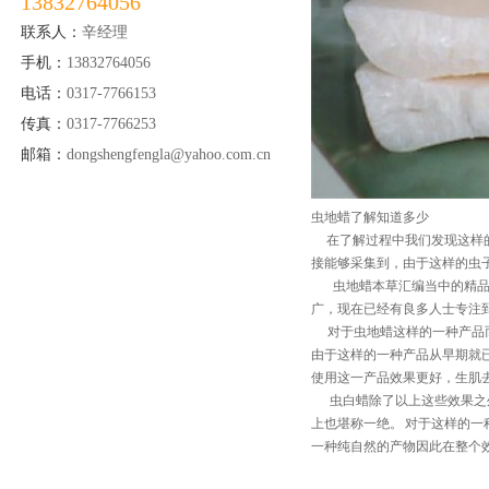
13832764056
联系人：
辛经理
手机：
13832764056
电话：
0317-7766153
传真：
0317-7766253
邮箱：
dongshengfengla@yahoo.com.cn
虫地蜡了解知道多少
在了解过程中我们发现这样的
接能够采集到，由于这样的虫
虫地蜡本草汇编当中的精品在
广，现在已经有良多人士专注
对于虫地蜡这样的一种产品而
由于这样的一种产品从早期就
使用这一产品效果更好，生肌
虫白蜡除了以上这些效果之外
上也堪称一绝。 对于这样的
一种纯自然的产物因此在整个