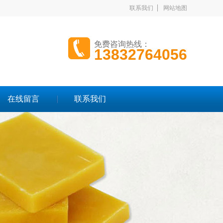
联系我们
网站地图
免费咨询热线：
13832764056
在线留言
联系我们